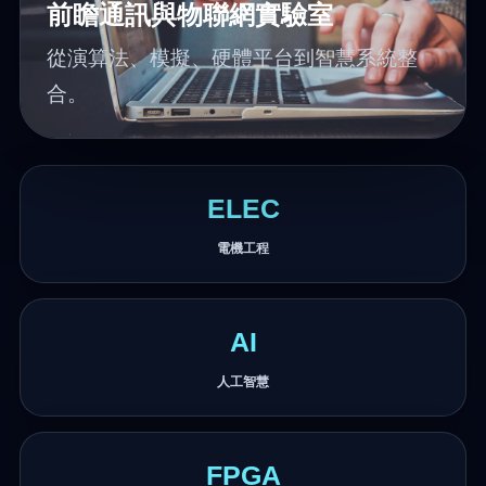
前瞻通訊與物聯網實驗室
從演算法、模擬、硬體平台到智慧系統整
合。
ELEC
電機工程
AI
人工智慧
FPGA