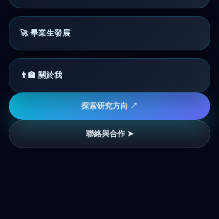
🚀 畢業生發展
👨‍🏫 關於我
探索研究方向 ↗
聯絡與合作 ➤